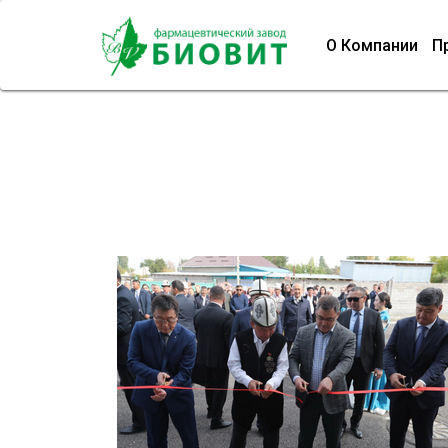
О Компании
П