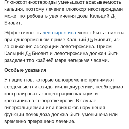
Глюкокортикостероиды уменьшают всасываемость
кальция, поэтому лечение глюкокортикостероидами
может потребовать увеличения дозы Кальций Д
3
Биовит.
Эффективность
левотироксина
может быть снижена
при одновременном приме Кальций Д
Биовит, из-
3
за снижения абсорбции левотироксина. Прием
Кальций Д
Биовит и левотироксина должен быть
3
разделен тпо крайней мере четырьмя часами.
Особые указания
У пациентов, которые одновременно принимают
сердечные гликозиды и/или диуретики, необходимо
контролировать концентрацию кальция и
креатинина в сыворотке крови. В случае
гиперкальциемии или признаков нарушения
функции почек доза должна быть уменьшена или
временно прекращено лечение.