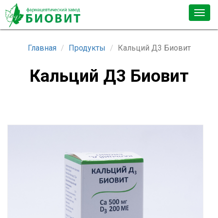
Togg
navig
Главная
Продукты
Кальций Д3 Биовит
Кальций Д3 Биовит