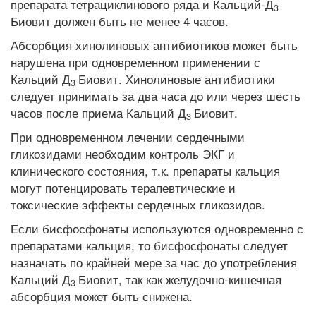
препарата тетрациклинового ряда и Кальций-Д
3
Биовит должен быть не менее 4 часов.
Абсорбция хинолиновых антибиотиков может быть
нарушена при одновременном применении с
Кальций Д
Биовит. Хинолиновые антибиотики
3
следует принимать за два часа до или через шесть
часов после приема Кальций Д
Биовит.
3
При одновременном лечении сердечными
гликозидами необходим контроль ЭКГ и
клинического состояния, т.к. препараты кальция
могут потенцировать терапевтические и
токсические эффекты сердечных гликозидов.
Если бисфосфонаты используются одновременно с
препаратами кальция, то бисфосфонаты следует
назначать по крайней мере за час до употребления
Кальций Д
Биовит, так как желудочно-кишечная
3
абсорбция может быть снижена.