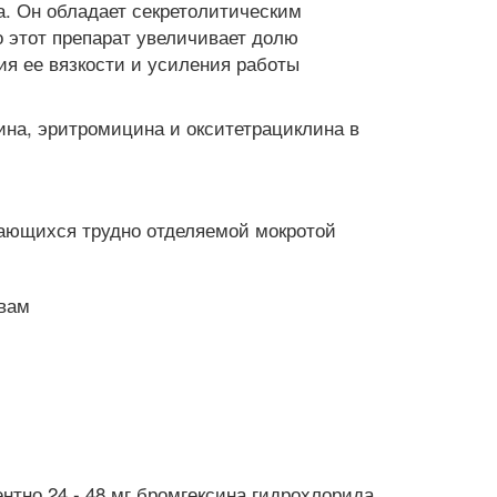
. Он обладает секретолитическим
о этот препарат увеличивает долю
ия ее вязкости и усиления работы
на, эритромицина и окситетрациклина в
дающихся трудно отделяемой мокротой
твам
ентно 24 - 48 мг бромгексина гидрохлорида