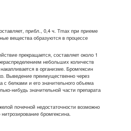
ставляет, прибл., 0,4 ч. Тmах при приеме
ивные вещества образуются в процессе
йствие прекращается, составляет около 1
перераспределением небольших количеств
 накапливается в организме. Бромгексин
око. Выведение преимущественно через
а с белками и его значительного объема
олько-нибудь значительной части препарата
желой почечной недостаточности возможно
 нитрозирование бромгексина.