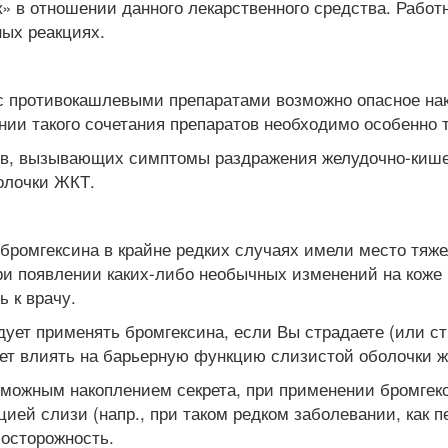
» в отношении данного лекарственного средства. Рабо
ых реакциях.
с противокашлевыми препаратами возможно опасное нак
нии такого сочетания препаратов необходимо особенно
в, вызывающих симптомы раздражения желудочно-кишеч
олочки ЖКТ.
бромгексина в крайне редких случаях имели место тяж
и появлении каких-либо необычных изменений на коже
ь к врачу.
дует применять бромгексина, если Вы страдаете (или ст
жет влиять на барьерную функцию слизистой оболочки ж
зможным накоплением секрета, при применении бромгек
ией слизи (напр., при таком редком заболевании, как 
 осторожность.