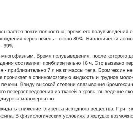
сывается почти полностью; время его полувыведения со
охождения через печень - около 80%. Биологически акт
- 99%.
 многофазным. Время полувыведения, после которого де
едения составляет приблизительно 16 ч. Это вызвано 
 - приблизительно 7 л на кг массы тела. Бромгексин не
же проникает в спинномозговую жидкость и грудное мол
 печени. Ввиду высокой степени связывания бромгексин
ого перераспределения из тканей в кровь, выведение ск
диуреза маловероятно.
жидать снижение клиренса исходного вещества. При тя
сина. В физиологических условиях в желудке возможно