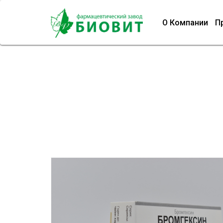
О Компании
П