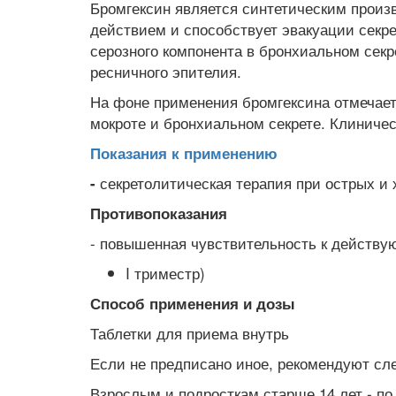
Бромгексин является синтетическим произ
действием и способствует эвакуации секре
серозного компонента в бронхиальном секр
ресничного эпителия.
На фоне применения бромгексина отмечает
мокроте и бронхиальном секрете. Клиничес
Показания к применению
секретолитическая терапия при острых и
-
Противопоказания
- повышенная чувствительность к действ
I триместр)
Способ применения и дозы
Таблетки для приема внутрь
Если не предписано иное, рекомендуют сл
Взрослым и подросткам старше 14 лет - по 