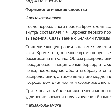
: R05CB02
Код АТХ
Фармакологические свойства
Фармакокинетика.
После перорального приема бромгексин вса
внутрь составляет 1 ч. Эффект первого пр
выведения. Связывание с белками плазмы 
Снижение концентрации в плазме является
часа. Кроме того, конечное время полувыв
бромгексина в тканях. Объем распределения
преодолевает плацентарный барьер, а так
почки, поскольку метаболиты образуются в
распределения, а также ввиду его медленн
посредством диализа или форсированного 
При тяжелых заболеваниях печени можно о
удлинение времени полувыведения бромгек
Фармакодинамика