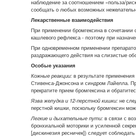
наблюдение за соотношением «польза/риск
сообщать о любых возможных нежелательн
Лекарственные взаимодействия
При применении бромгексина в сочетании 
кашлевого рефлекса - поэтому при назначе
При одновременном применении препарато
раздражающего действия на слизистые об
Особые указания
в результате применения 
Кожные реакции:
Стивенса-Джонсона и синдром Лайелла. Пр
прекратите прием бромгексина и обратитес
не сле
Язва желудка и 12-перстной кишки:
перстной кишки, поскольку бромгексин мо
в связи с во
Легкие и дыхательные пути:
бронхиальной моторики и усиленной секрец
[дискинезия ресничек]) следует соблюдать