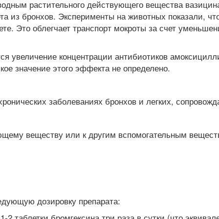
водным растительного действующего вещества вазицина
та из бронхов. Эксперименты на животных показали, чт
ете. Это облегчает транспорт мокроты за счет уменьшен
ся увеличение концентрации антибиотиков амоксицилли
кое значение этого эффекта не определено.
 хронических заболеваниях бронхов и легких, сопровож
ующему веществу или к другим вспомогательным вещес
едующую дозировку препарата:
1-2 таблетки бромгексина три раза в сутки (что эквивал